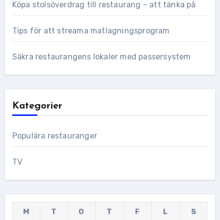
Köpa stolsöverdrag till restaurang – att tänka på
Tips för att streama matlagningsprogram
Säkra restaurangens lokaler med passersystem
Kategorier
Populära restauranger
TV
M
T
O
T
F
L
S