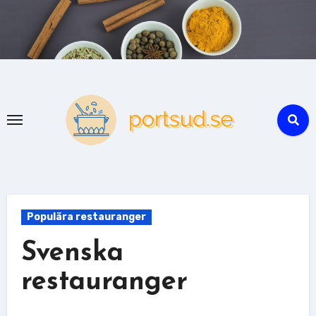
Skip
to
content
Populära restauranger
Svenska
restauranger