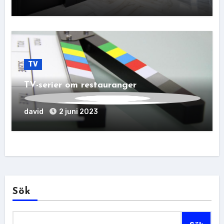
TV
TV-serier om restauranger
david
2 juni 2023
Sök